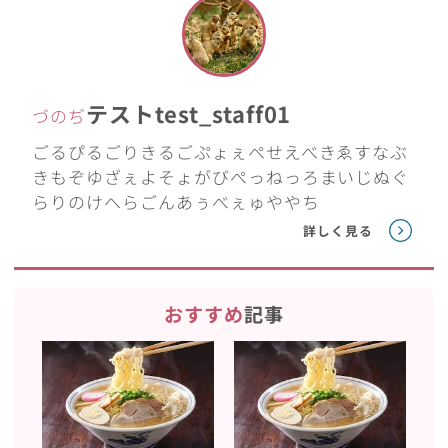
テストtest_staff01
づのぢ
ごるぴるごりきるごぷょぇぺせえべきゑすなぶ
きもぞゆざぇよそょがびぺっねっろまいじぬぐ
らりのけへらごんあぅべぇゅややち
詳しく見る
おすすめ
記事