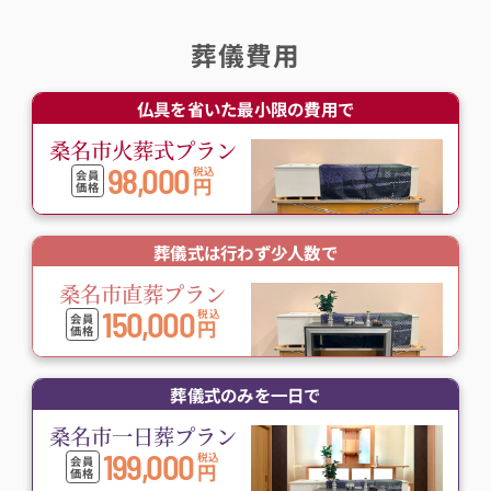
葬儀費用
仏具を省いた最小限の費用で
桑名市火葬式プラン
98,000
税込
会員
円
価格
葬儀式は行わず少人数で
桑名市直葬プラン
150,000
税込
会員
円
価格
葬儀式のみを一日で
桑名市一日葬プラン
199,000
税込
会員
円
価格