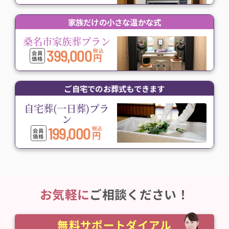
家族だけの小さな温かな式
桑名市家族葬プラン
399,000
税込
会員
円
価格
ご自宅でのお葬式もできます
自宅葬(一日葬)プラ
ン
199,000
税込
会員
円
価格
お気軽に
ご相談ください！
無料サポートダイアル