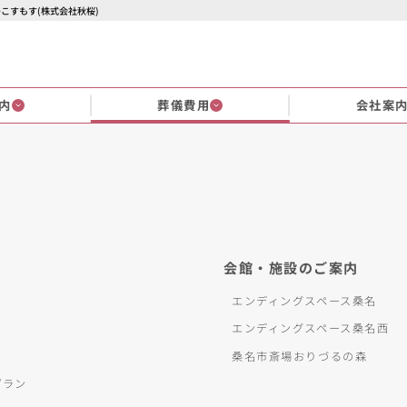
のこすもす(株式会社秋桜)
内
葬儀費用
会社案
会館・施設のご案内
エンディングスペース桑名
エンディングスペース桑名西
桑名市斎場おりづるの森
プラン