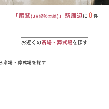
0
「
尾鷲
」駅
周辺
に
件
(
JR紀勢本線
)
お近くの
斎場・葬式場
を探す
ら斎場・葬式場を探す