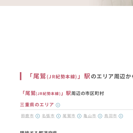
「
尾鷲
」駅
のエリア周辺か
(
JR紀勢本線
)
「
尾鷲
」駅
周辺の市区町村
(
JR紀勢本線
)
三重県のエリア
鈴鹿市
名張市
尾鷲市
亀山市
鳥羽市
隣接する都道府県