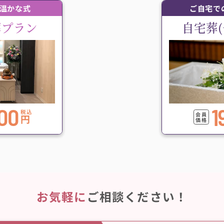
温かな式
ご自宅で
葬プラン
自宅葬
00
1
税込
会員
円
価格
お気軽に
ご相談ください！