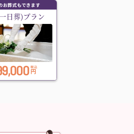
のお葬式もできます
(一日葬)プラン
99,000
税込
円