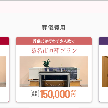
葬儀費用
葬儀式は行わず少人数で
桑名市直葬プラン
150,000
税込
会員
円
価格