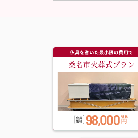
仏具を省いた最小限の費用で
桑名市火葬式プラン
98,000
税込
会員
円
価格