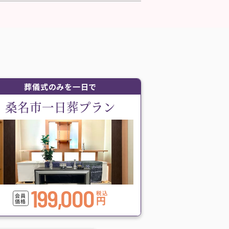
葬儀式のみを一日で
桑名市一日葬プラン
199,000
税込
会員
円
価格