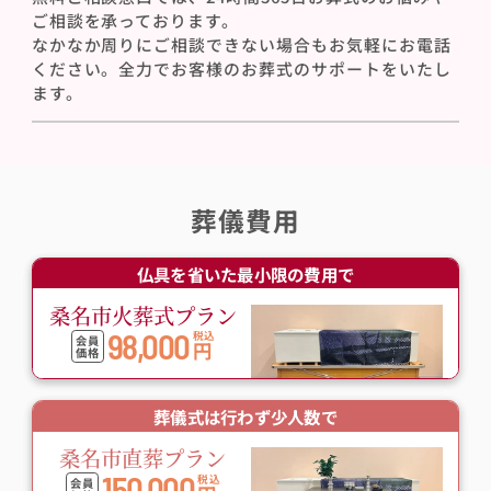
ご相談を承っております。
なかなか周りにご相談できない場合もお気軽にお電話
ください。全力でお客様のお葬式のサポートをいたし
ます。
葬儀費用
仏具を省いた最小限の費用で
桑名市火葬式プラン
98,000
税込
会員
円
価格
葬儀式は行わず少人数で
桑名市直葬プラン
150,000
税込
会員