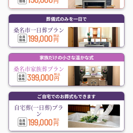
円
価格
葬儀式のみを一日で
桑名市一日葬プラン
199,000
税込
会員
円
価格
家族だけの小さな温かな式
桑名市家族葬プラン
399,000
税込
会員
円
価格
ご自宅でのお葬式もできます
自宅葬(一日葬)プラ
ン
199,000
税込
会員
円
価格