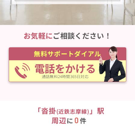
お気軽に
ご相談ください！
無料サポートダイアル
電話をかける
通話無料24時間365日対応
「
沓掛
」駅
(
近鉄志摩線
)
周辺
0
に
件