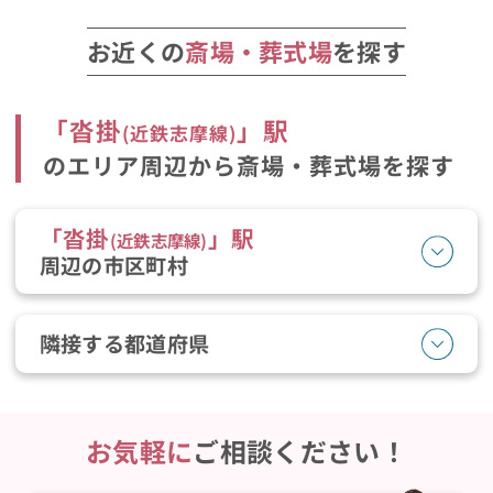
お近くの
斎場・葬式場
を探す
「
沓掛
」駅
(
近鉄志摩線
)
のエリア周辺から斎場・葬式場を探す
「
沓掛
」駅
(
近鉄志摩線
)
周辺の市区町村
隣接する都道府県
お気軽に
ご相談ください！