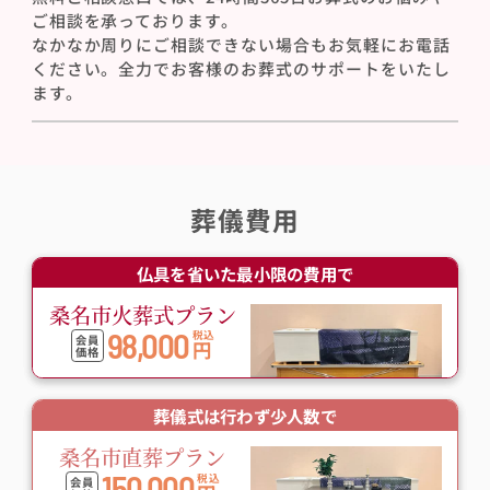
ご相談を承っております。
なかなか周りにご相談できない場合もお気軽にお電話
ください。全力でお客様のお葬式のサポートをいたし
ます。
葬儀費用
仏具を省いた最小限の費用で
桑名市火葬式プラン
98,000
税込
会員
円
価格
葬儀式は行わず少人数で
桑名市直葬プラン
150,000
税込
会員