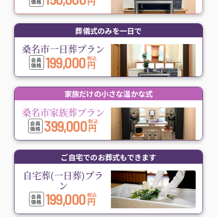
円
価格
葬儀式のみを一日で
桑名市一日葬プラン
199,000
税込
会員
円
価格
家族だけの小さな温かな式
桑名市家族葬プラン
399,000
税込
会員
円
価格
ご自宅でのお葬式もできます
自宅葬(一日葬)プラ
ン
199,000
税込
会員
円
価格