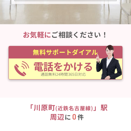
お気軽に
ご相談ください！
無料サポートダイアル
電話をかける
通話無料24時間365日対応
「
川原町
」駅
(
近鉄名古屋線
)
周辺
0
に
件