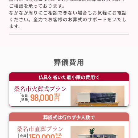
ご相談を承っております。
なかなか周りにご相談できない場合もお気軽にお電話
ください。全力でお客様のお葬式のサポートをいたし
ます。
葬儀費用
仏具を省いた最小限の費用で
桑名市火葬式プラン
98,000
税込
会員
円
価格
葬儀式は行わず少人数で
桑名市直葬プラン
150,000
税込
会員