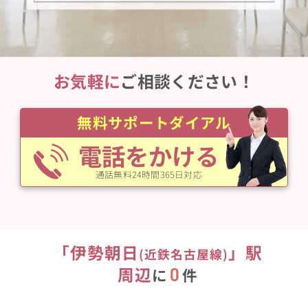
お気軽に
ご相談ください！
無料サポートダイアル
電話をかける
通話無料24時間365日対応
「
伊勢朝日
」駅
(
近鉄名古屋線
)
周辺
0
に
件