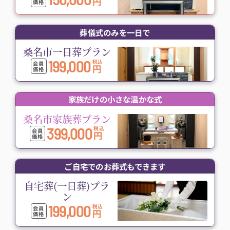
円
価格
葬儀式のみを一日で
桑名市一日葬プラン
199,000
税込
会員
円
価格
家族だけの小さな温かな式
桑名市家族葬プラン
399,000
税込
会員
円
価格
ご自宅でのお葬式もできます
自宅葬(一日葬)プラ
ン
199,000
税込
会員
円
価格