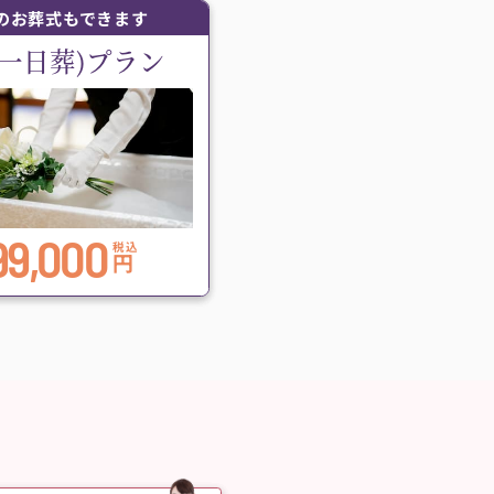
のお葬式もできます
(一日葬)プラン
99,000
税込
円