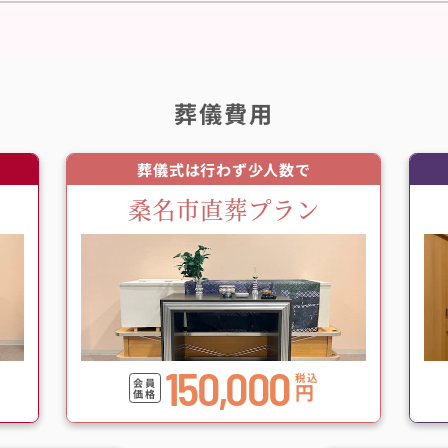
葬儀費用
葬儀式は行わず少人数で
桑名市直葬プラン
150,000
税込
会員
円
価格