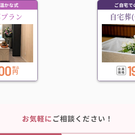
温かな式
ご自宅で
葬プラン
自宅葬
00
1
税込
会員
円
価格
お気軽に
ご相談ください！