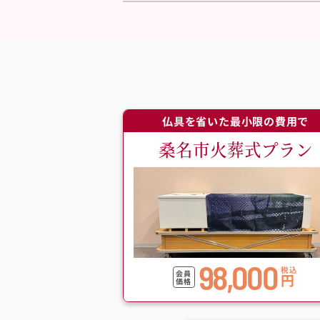
仏具を省いた最小限の費用で
桑名市火葬式プラン
98,000
税込
会員
円
価格