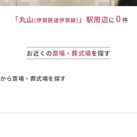
0
「
丸山
」駅
周辺
に
件
(
伊賀鉄道伊賀線
)
お近くの
斎場・葬式場
を探す
辺から斎場・葬式場を探す