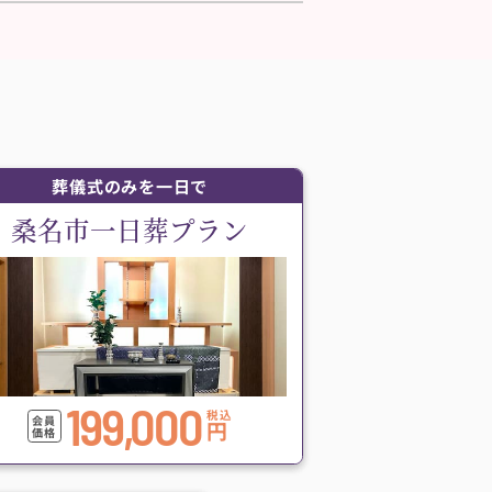
葬儀式のみを一日で
桑名市一日葬プラン
199,000
税込
会員
円
価格