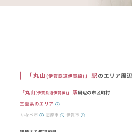
「
丸山
」駅
のエリア周
(
伊賀鉄道伊賀線
)
「
丸山
」駅
周辺の市区町村
(
伊賀鉄道伊賀線
)
三重県のエリア
いなべ市
志摩市
伊賀市
隣接する都道府県