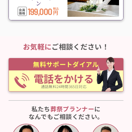
ン
199,000
税込
会員
円
価格
お気軽に
ご相談ください！
無料サポートダイアル
電話をかける
通話無料24時間365日対応
私たち
葬祭プランナー
に
なんでもご相談ください。