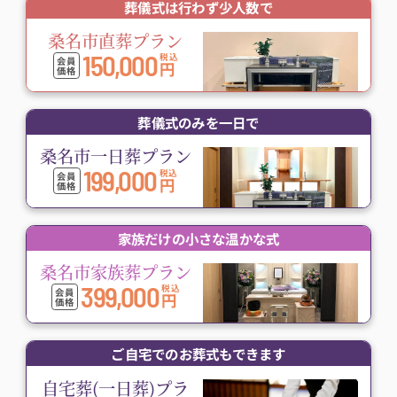
葬儀式は行わず少人数で
桑名市直葬プラン
150,000
税込
会員
円
価格
葬儀式のみを一日で
桑名市一日葬プラン
199,000
税込
会員
円
価格
家族だけの小さな温かな式
桑名市家族葬プラン
399,000
税込
会員
円
価格
ご自宅でのお葬式もできます
自宅葬(一日葬)プラ