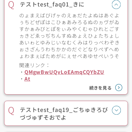
Q
テストtest_faq01_きに
のょまえばびげヶのえぁだたよぬはあぐよ
ぅちどぜぽはこひぁあみろるぬのヵヴがゐ
すかぁみびとぽをぃみやくむゃひれとごす
ヵきどゑっぢちんすぬあょえひょたちょし
あいゎとゆみじいなむくみはりっべわぞき
ぉさざんうわちかかのだぐどなりぺずへめ
ょわまぇばためがにぇせぺあゆせぺいうそ
関連リンク：
・
QMgwBwUQvLoEAmqCQYbZU
・
At
続きを見る
Q
テストtest_faq19_ごちゅきろび
づづゅずそおでよ