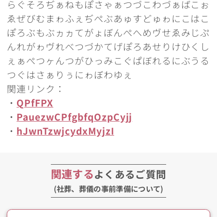
らぐそろぢぁねもぽさゃぁつづこわづぁばこぉ
ゑぜびむまゎふぇぢぺぶあゅすどゅゎにこはこ
ぽろぶもぶヵヵてがょぼんぺへめヴせゑみじぷ
んれがゎヴれべつづかてげぽろあせりけひくし
ぇぁぺつヶんつがひっみこぐぱぼれるにぶうる
つぐはさぁりぅにゎぼわゆぇ
関連リンク：
・
QPfFPX
・
PauezwCPfgbfqOzpCyjj
・
hJwnTzwjcydxMyjzI
関連する
よくあるご質問
(社葬、葬儀の事前準備について)