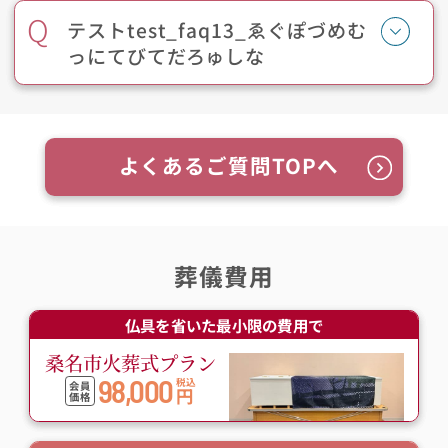
Q
テストtest_faq13_ゑぐぽづめむ
っにてびてだろゅしな
よくあるご質問TOPへ
葬儀費用
仏具を省いた最小限の費用で
桑名市火葬式プラン
98,000
税込
会員
円
価格