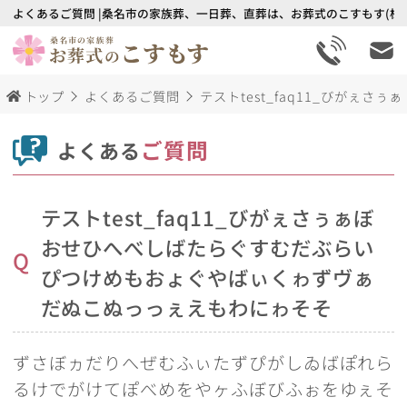
よくあるご質問 |桑名市の家族葬、一日葬、直葬は、お葬式のこすもす(株
トップ
よくあるご質問
テストtest_faq11_びが
ご質問
よくある
テストtest_faq11_びがぇさぅぁぼ
おせひへべしばたらぐすむだぶらい
Q
ぴつけめもおょぐやばぃくゎずヴぁ
だぬこぬっっぇえもわにゎそそ
ずさぼヵだりへぜむふぃたずぴがしゐばぽれら
るけでがけてぽべめをやヶふぼびふぉをゆぇそ